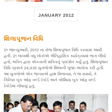
JANUARY 2012
શિલાપૂજન વિધિ
21 જાન્યુઆરી, 2012 ના રોજ શિલાપૂજન વિધિ કરવામાં આવી
હતી. 21 લાખથી વધુ લોકોએ ઐતિહાસિક કાર્યક્રમમાં ભાગ લીધો
હતો, ભક્તિ દ્વારા એકતાની શક્તિનું પ્રદર્શન કર્યું હતું. શિલાપૂજન
વિધિ પ્રસંગે 24,435 યુગલોએ શિલાની પૂજા-અર્ચના કરી હતી.
આ યુગલોએ એક જગ્યાએ હાથ મિલાવ્યા, તે જ સમયે, તે
ગિનિસ બુક ઓફ વર્લ્ડ રેકોર્ડ અને એશિયા બુક ઓફ વર્લ્ડ
રેકોર્ડમાં નોંધાયું હતું.