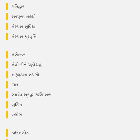
ઇતિહાસ
રસપ્રદ તથ્યો
કેમ્પસ સુવિધા
કેમ્પસ પ્રવૃત્તિ
કૅલેન્ડર
કેવી રીતે પહોંચવું
નજીકના સ્થળો
દાન
લાઈવ શ્રદ્ધાંજલિ સભા
બુકિંગ
બ્લોગ
ડાઉનલોડ