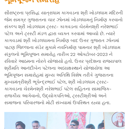
સૌરાષ્ટ્રના પ્રસિદ્ધ યાત્રાધામ કાગવડના શ્રી ખોડલધામ મંદિરની
જેમ સમગ્ર ગુજરાતના ચાર ઝોનમાં ખોડલધામનું નિર્માણ કરવાનો
સંકલ્પ શ્રી ખોડલધામ ટ્રસ્ટ- કાગવડના ચેરમેનશ્રી નરેશભાઈ
પટેલ અને ટ્રસ્ટી મંડળ દ્વારા વ્યક્ત કરવામાં આવ્યો છે. ત્યારે
કાગવડમાં શ્રી ખોડલધામના નિર્માણ બાદ ઉત્તર ગુજરાત ઝોનમાં
પાટણ જિલ્લાના સંડેર મુકામે નવનિર્માણ પામનાર શ્રી ખોડલધામ
સંકુલનો ભૂમિપૂજન સમારોહ તારીખ 22 ઓક્ટોબર-2023 ને
રવિવારે આઠમના નોરતે યોજાયો હતો. ઉત્તર પ્રદેશના રાજ્યપાલ
શ્રીમતિ આનંદીબેન પટેલના અધ્યક્ષસ્થાને યોજાયેલા આ
ભૂમિપૂજન સમારોહમાં મુખ્ય અતિથિ વિશેષ તરીકે ગુજરાતના
મુખ્યમંત્રીશ્રી ભૂપેન્દ્રભાઈ પટેલ, શ્રી ખોડલધામ ટ્રસ્ટ-
કાગવડના ચેરમેનશ્રી નરેશભાઈ પટેલ સહિતના સામાજિક-
રાજકીય આગેવાનો, ઉદ્યોગપતિઓ, ટ્રસ્ટીશ્રીઓ અને
સમાજના પરિવારજનો મોટી સંખ્યામાં ઉપસ્થિત રહ્યા હતા.