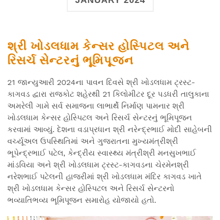
JANUARY 2024
શ્રી ખોડલધામ કેન્સર હોસ્પિટલ અને
રિસર્ચ સેન્ટરનું ભૂમિપૂજન
21 જાન્યુઆરી 2024ના પાવન દિવસે શ્રી ખોડલધામ ટ્રસ્ટ-
કાગવડ દ્વારા રાજકોટ શહેરથી 21 કિલોમીટર દૂર પડધરી તાલુકાના
અમરેલી ગામે સર્વ સમાજના લાભાર્થે નિર્માણ પામનાર શ્રી
ખોડલધામ કેન્સર હોસ્પિટલ અને રિસર્ચ સેન્ટરનું ભૂમિપૂજન
કરવામાં આવ્યું. દેશના વડાપ્રધાન શ્રી નરેન્દ્રભાઈ મોદી સાહેબની
વર્ચ્યૂઅલ ઉપસ્થિતિમાં અને ગુજરાતના મુખ્યમંત્રીશ્રી
ભૂપેન્દ્રભાઈ પટેલ, કેન્દ્રીય સ્વાસ્થ્ય મંત્રીશ્રી મનસુખભાઈ
માંડવિયા અને શ્રી ખોડલધામ ટ્રસ્ટ-કાગવડના ચેરમેનશ્રી
નરેશભાઈ પટેલની હાજરીમાં શ્રી ખોડલધામ મંદિર કાગવડ ખાતે
શ્રી ખોડલધામ કેન્સર હોસ્પિટલ અને રિસર્ચ સેન્ટરનો
ભવ્યાતિભવ્ય ભૂમિપૂજન સમારોહ યોજાયો હતો.