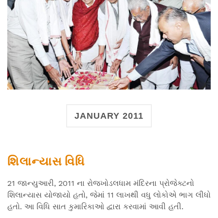
JANUARY 2011
શિલાન્યાસ વિધિ
21 જાન્યુઆરી, 2011 ના રોજખોડલધામ મંદિરના પ્રોજેક્ટનો
શિલાન્યાસ યોજાયો હતો, જેમાં 11 લાખથી વધુ લોકોએ ભાગ લીધો
હતો. આ વિધિ સાત કુમારિકાઓ દ્વારા કરવામાં આવી હતી.