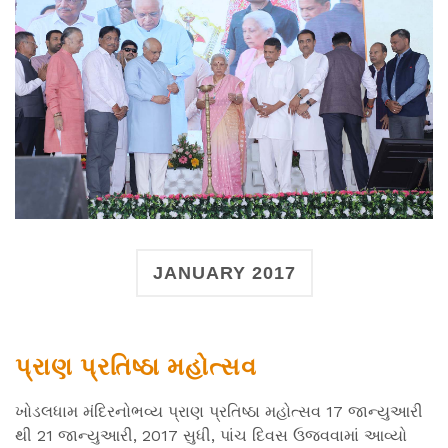
JANUARY 2017
પ્રાણ પ્રતિષ્ઠા મહોત્સવ
ખોડલધામ મંદિરનોભવ્ય પ્રાણ પ્રતિષ્ઠા મહોત્સવ 17 જાન્યુઆરી
થી 21 જાન્યુઆરી, 2017 સુધી, પાંચ દિવસ ઉજવવામાં આવ્યો