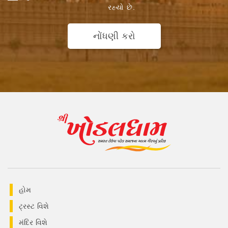
રહ્યો છે.
નોંધણી કરો
હોમ
ટ્રસ્ટ વિશે
મંદિર વિશે