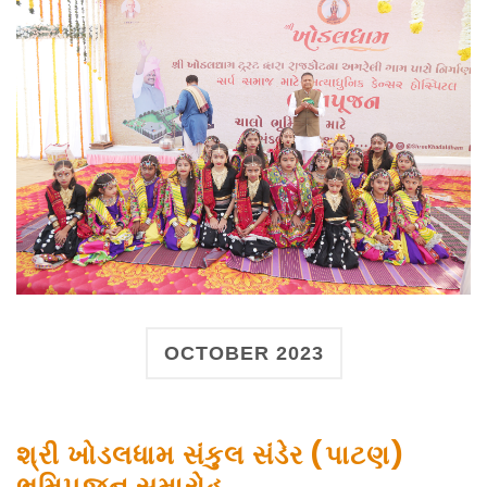
OCTOBER 2023
શ્રી ખોડલધામ સંકુલ સંડેર (પાટણ)
ભૂમિપૂજન સમારોહ