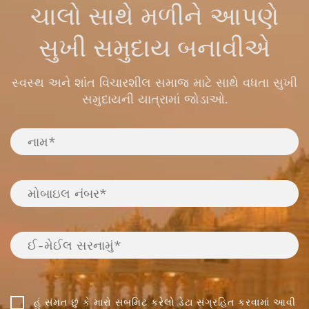
ચાલો સાથે મળીને આપણે
સુખી સમુદાય બનાવીએ
સ્વસ્થ અને શાંત વિચારશીલ સમાજ માટે સાથે વધતા સુખી
સમુદાયની યાત્રામાં જોડાઓ.
હું સંમત છું કે મારો સબમિટ કરેલો ડેટા સંગ્રહિત કરવામાં આવી