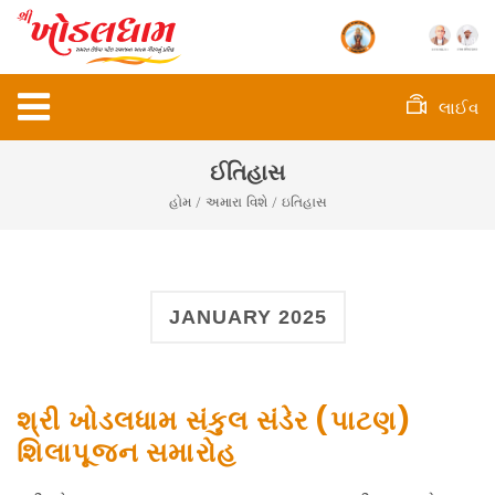
લાઈવ
ઈતિહાસ
હોમ
/ અમારા વિશે / ઇતિહાસ
JANUARY 2025
શ્રી ખોડલધામ સંકુલ સંડેર (પાટણ)
શિલાપૂજન સમારોહ