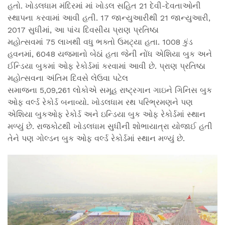
હતો. ખોડલધામ મંદિરમાં માં ખોડલ સહિત 21 દેવી-દેવતાઓની
સ્થાપના કરવામાં આવી હતી. 17 જાન્યુઆરીથી 21 જાન્યુઆરી,
2017 સુધીમાં, આ પાંચ દિવસીય પ્રાણ પ્રતિષ્ઠા
મહોત્સવમાં 75 લાખથી વધુ ભક્તો ઉમટ્યા હતા. 1008 કુંડ
હવનમાં, 6048 યજમાનો બેઠાં હતા જેની નોંધ એશિયા બુક અને
ઈન્ડિયા બુકમાં ઓફ રેકોર્ડમાં કરવામાં આવી છે. પ્રાણ પ્રતિષ્ઠા
મહોત્સવના અંતિમ દિવસે લેઉવા પટેલ
સમાજના 5,09,261 લોકોએ સમૂહ રાષ્ટ્રગાન ગાઇને ગિનિસ બુક
ઓફ વર્લ્ડ રેકોર્ડ બનાવ્યો. ખોડલધામ રથ પરિભ્રમણને પણ
એશિયા બુકઓફ રેકોર્ડ અને ઇન્ડિયા બુક ઓફ રેકોર્ડમાં સ્થાન
મળ્યું છે. રાજકોટથી ખોડલધામ સુધીની શોભાયાત્રા યોજાઈ હતી
તેને પણ ગોલ્ડન બુક ઓફ વર્લ્ડ રેકોર્ડમાં સ્થાન મળ્યું છે.