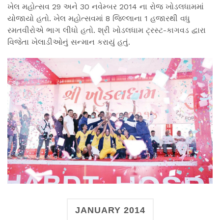
ખેલ મહોત્સવ 29 અને 30 નવેમ્બર 2014 ના રોજ ખોડલધામમાં
યોજાયો હતો. ખેલ મહોત્સવમાં 8 જિલ્લાના 1 હજારથી વધુ
રમતવીરોએ ભાગ લીધો હતો. શ્રી ખોડલધામ ટ્રસ્ટ-કાગવડ દ્વારા
વિજેતા ખેલાડીઓનું સન્માન કરાયું હતું.
JANUARY 2014