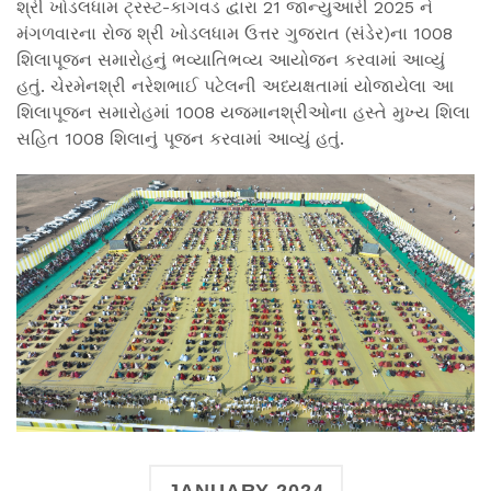
શ્રી ખોડલધામ ટ્રસ્ટ-કાગવડ દ્વારા 21 જાન્યુઆરી 2025 ને
મંગળવારના રોજ શ્રી ખોડલધામ ઉત્તર ગુજરાત (સંડેર)ના 1008
શિલાપૂજન સમારોહનું ભવ્યાતિભવ્ય આયોજન કરવામાં આવ્યું
હતું. ચેરમેનશ્રી નરેશભાઈ પટેલની અધ્યક્ષતામાં યોજાયેલા આ
શિલાપૂજન સમારોહમાં 1008 યજમાનશ્રીઓના હસ્તે મુખ્ય શિલા
સહિત 1008 શિલાનું પૂજન કરવામાં આવ્યું હતું.