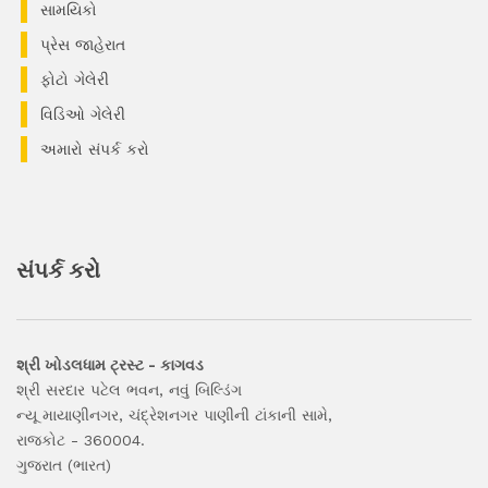
સામયિકો
પ્રેસ જાહેરાત
ફોટો ગેલેરી
વિડિઓ ગેલેરી
અમારો સંપર્ક કરો
સંપર્ક કરો
શ્રી ખોડલધામ ટ્રસ્ટ - કાગવડ
શ્રી સરદાર પટેલ ભવન, નવું બિલ્ડિંગ
ન્યૂ માયાણીનગર, ચંદ્રેશનગર પાણીની ટાંકાની સામે,
રાજકોટ - 360004.
ગુજરાત (ભારત)