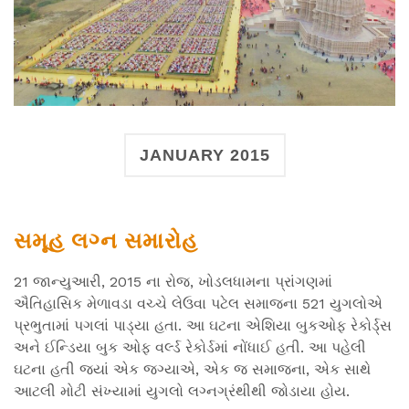
JANUARY 2015
સમૂહ લગ્ન સમારોહ
21 જાન્યુઆરી, 2015 ના રોજ, ખોડલધામના પ્રાંગણમાં
ઐતિહાસિક મેળાવડા વચ્ચે લેઉવા પટેલ સમાજના 521 યુગલોએ
પ્રભુતામાં પગલાં પાડ્યા હતા. આ ઘટના એશિયા બુકઓફ રેકોર્ડ્સ
અને ઈન્ડિયા બુક ઓફ વર્લ્ડ રેકોર્ડમાં નોંધાઈ હતી. આ પહેલી
ઘટના હતી જ્યાં એક જગ્યાએ, એક જ સમાજના, એક સાથે
આટલી મોટી સંખ્યામાં યુગલો લગ્નગ્રંથીથી જોડાયા હોય.