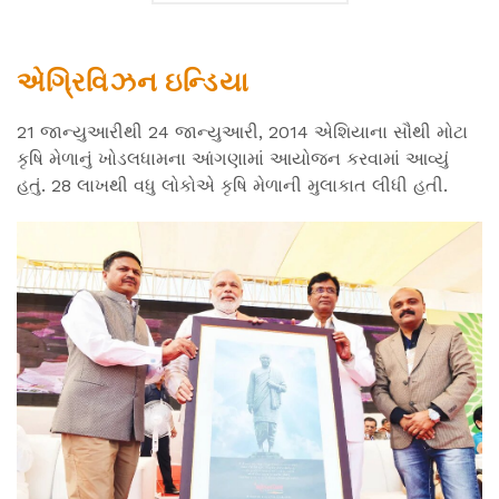
એગ્રિવિઝન ઇન્ડિયા
21 જાન્યુઆરીથી 24 જાન્યુઆરી, 2014 એશિયાના સૌથી મોટા
કૃષિ મેળાનું ખોડલધામના આંગણામાં આયોજન કરવામાં આવ્યું
હતું. 28 લાખથી વધુ લોકોએ કૃષિ મેળાની મુલાકાત લીધી હતી.