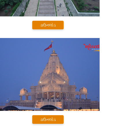
ડાઉનલોડ
ડાઉનલોડ