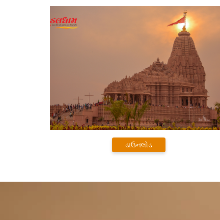
ડાઉનલોડ