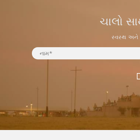
ચાલો સા
સ્વસ્થ અને