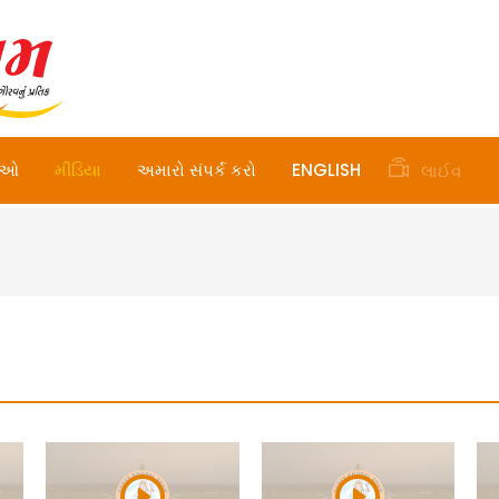
ાઓ
મીડિયા
અમારો સંપર્ક કરો
ENGLISH
લાઈવ