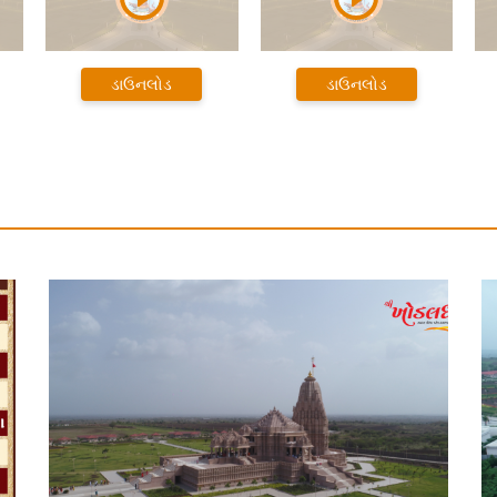
ાઉનલોડ
ડાઉનલોડ
ડાઉનલોડ