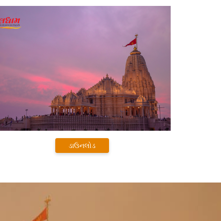
ડાઉનલોડ