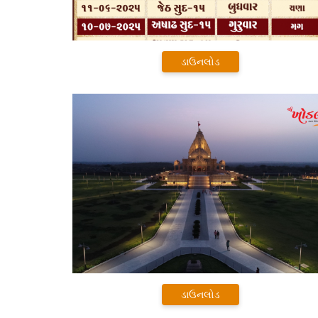
ડાઉનલોડ
ડાઉનલોડ