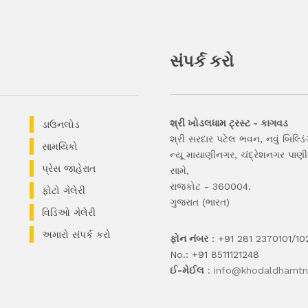
સંપર્ક કરો
શ્રી ખોડલધામ ટ્રસ્ટ - કાગવડ
ડાઉનલોડ
શ્રી સરદાર પટેલ ભવન, નવું બિલ્ડિં
સામયિકો
ન્યૂ માયાણીનગર, ચંદ્રેશનગર પાણીન
પ્રેસ જાહેરાત
સામે,
રાજકોટ - 360004.
ફોટો ગેલેરી
ગુજરાત (ભારત)
વિડિઓ ગેલેરી
અમારો સંપર્ક કરો
ફોન નંબર
: +91 281 2370101/10
No.: +91 8511121248
ઈ-મેઈલ
:
info@khodaldhamtru