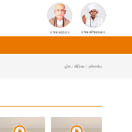
હોમ
/ મીડિયા / ડાઉનલોડ