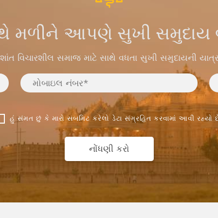
થે મળીને આપણે સુખી સમુદા
 શાંત વિચારશીલ સમાજ માટે સાથે વધતા સુખી સમુદાયની યાત્ર
હું સંમત છું કે મારો સબમિટ કરેલો ડેટા સંગ્રહિત કરવામાં આવી રહ્યો છ
નોંધણી કરો