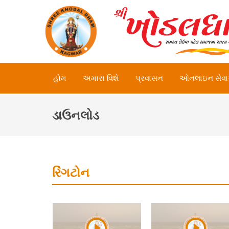
હોમ
અમારા વિશે
પ્રવાસન
ઓનલાઇન સેવ
ડાઉનલોડ
રિંગટોન