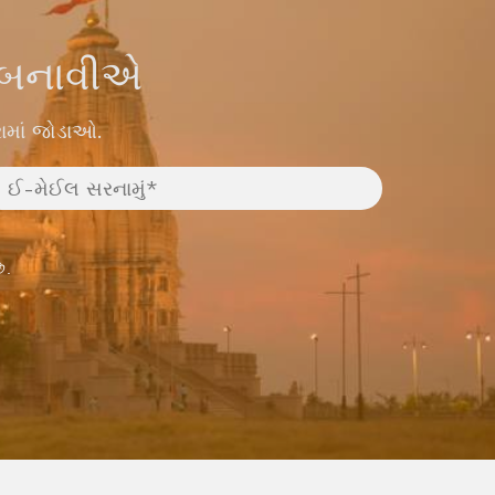
ય બનાવીએ
ામાં જોડાઓ.
ે.