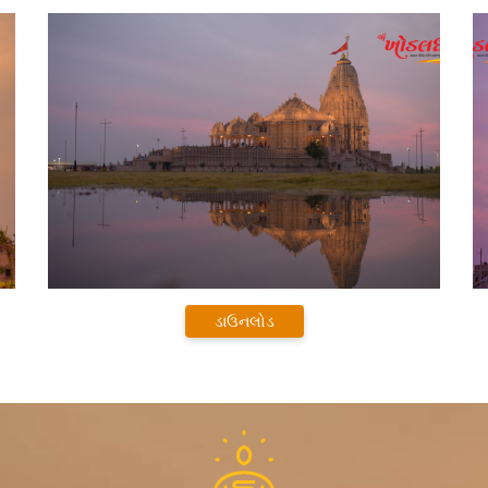
ડાઉનલોડ