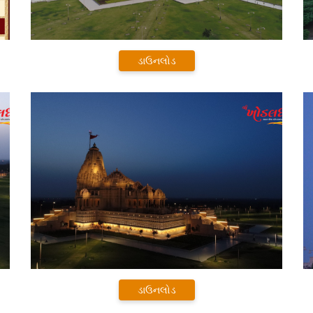
ડાઉનલોડ
ડાઉનલોડ