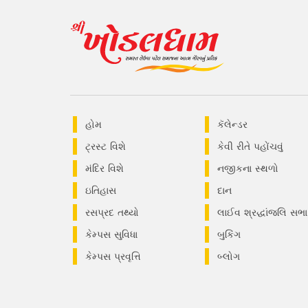
હોમ
કૅલેન્ડર
ટ્રસ્ટ વિશે
કેવી રીતે પહોંચવું
મંદિર વિશે
નજીકના સ્થળો
ઇતિહાસ
દાન
રસપ્રદ તથ્યો
લાઈવ શ્રદ્ધાંજલિ સભા
કેમ્પસ સુવિધા
બુકિંગ
કેમ્પસ પ્રવૃત્તિ
બ્લોગ