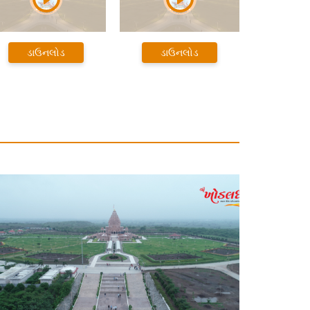
ડાઉનલોડ
ડાઉનલોડ