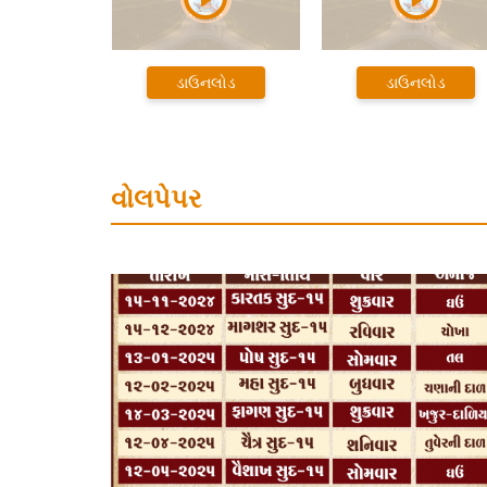
ડાઉનલોડ
ડાઉનલોડ
ડ
વોલપેપર