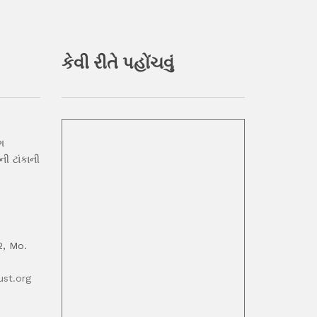
કેવી રીતે પહોંચવું
ગ
ી ટાંકાની
2, Mo.
st.org