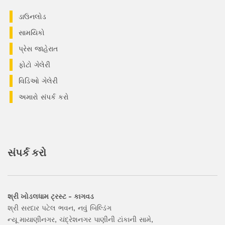
ડાઉનલોડ
સામયિકો
પ્રેસ જાહેરાત
ફોટો ગેલેરી
વિડિઓ ગેલેરી
અમારો સંપર્ક કરો
સંપર્ક કરો
શ્રી ખોડલધામ ટ્રસ્ટ - કાગવડ
શ્રી સરદાર પટેલ ભવન, નવું બિલ્ડિંગ
ન્યૂ માયાણીનગર, ચંદ્રેશનગર પાણીની ટાંકાની સામે,