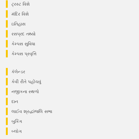
ટ્રસ્ટ વિશે
મંદિર વિશે
ઇતિહાસ
રસપ્રદ તથ્યો
કેમ્પસ સુવિધા
કેમ્પસ પ્રવૃત્તિ
કૅલેન્ડર
કેવી રીતે પહોંચવું
નજીકના સ્થળો
દાન
લાઈવ શ્રદ્ધાંજલિ સભા
બુકિંગ
બ્લોગ