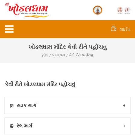
લાઈવ
ખોડલધામ મંદિર કેવી રીતે પહોંચવુ
હોમ
/ પ્રવાસન / કેવી રીતે પહોંચવું
કેવી રીતે ખોડલધામ મંદિર પહોંચવું
સડક માર્ગ
રેલ માર્ગ