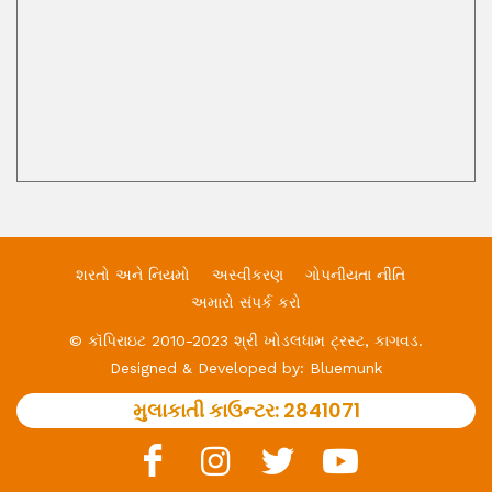
શરતો અને નિયમો
અસ્વીકરણ
ગોપનીયતા નીતિ
અમારો સંપર્ક કરો
© કૉપિરાઇટ 2010-2023 શ્રી ખોડલધામ ટ્રસ્ટ, કાગવડ.
Designed & Developed by:
Bluemunk
મુલાકાતી કાઉન્ટર:
2841071