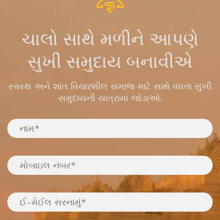
ચાલો સાથે મળીને આપણે
સુખી સમુદાય બનાવીએ
સ્વસ્થ અને શાંત વિચારશીલ સમાજ માટે સાથે વધતા સુખી
સમુદાયની યાત્રામાં જોડાઓ.