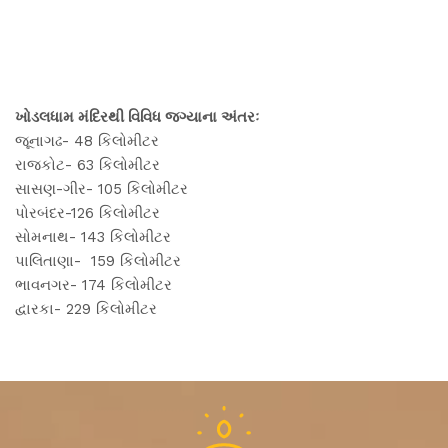
ખોડલધામ મંદિરથી વિવિધ જગ્યાના અંતરઃ
જૂનાગઢ- 48 કિલોમીટર
રાજકોટ- 63 કિલોમીટર
સાસણ-ગીર- 105 કિલોમીટર
પોરબંદર-126 કિલોમીટર
સોમનાથ- 143 કિલોમીટર
પાલિતાણા- 159 કિલોમીટર
ભાવનગર- 174 કિલોમીટર
દ્વારકા- 229 કિલોમીટર