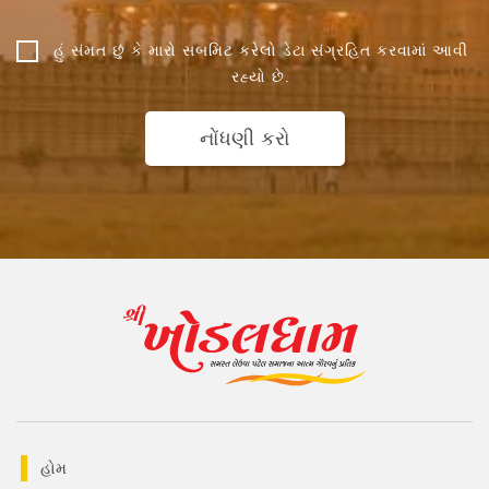
હું સંમત છું કે મારો સબમિટ કરેલો ડેટા સંગ્રહિત કરવામાં આવી
રહ્યો છે.
નોંધણી કરો
હોમ