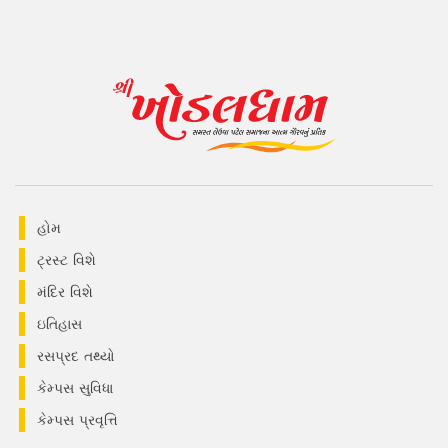
હોમ
ટ્રસ્ટ વિશે
મંદિર વિશે
ઇતિહાસ
રસપ્રદ તથ્યો
કેમ્પસ સુવિધા
કેમ્પસ પ્રવૃત્તિ