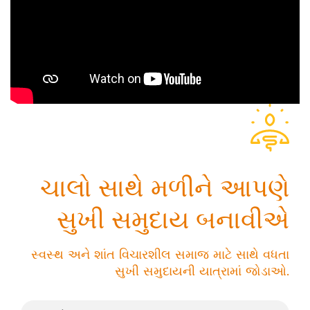
ચાલો સાથે મળીને આપણે
સુખી સમુદાય બનાવીએ
સ્વસ્થ અને શાંત વિચારશીલ સમાજ માટે સાથે વધતા
સુખી સમુદાયની યાત્રામાં જોડાઓ.