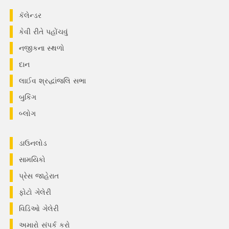
કૅલેન્ડર
કેવી રીતે પહોંચવું
નજીકના સ્થળો
દાન
લાઈવ શ્રદ્ધાંજલિ સભા
બુકિંગ
બ્લોગ
ડાઉનલોડ
સામયિકો
પ્રેસ જાહેરાત
ફોટો ગેલેરી
વિડિઓ ગેલેરી
અમારો સંપર્ક કરો