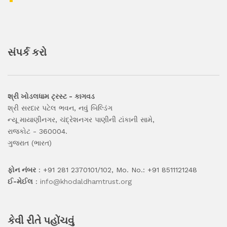
સંપર્ક કરો
શ્રી ખોડલધામ ટ્રસ્ટ - કાગવડ
શ્રી સરદાર પટેલ ભવન, નવું બિલ્ડિંગ
ન્યૂ માયાણીનગર, ચંદ્રેશનગર પાણીની ટાંકાની સામે,
રાજકોટ - 360004.
ગુજરાત (ભારત)
ફોન નંબર
: +91 281 2370101/102, Mo. No.: +91 8511121248
ઈ-મેઈલ
:
info@khodaldhamtrust.org
કેવી રીતે પહોંચવું