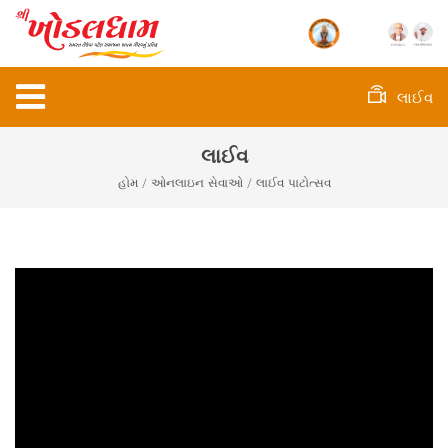
લાઈવ
લાઈવ
હોમ
/ ઓનલાઇન સેવાઓ / લાઈવ પાટોત્સવ