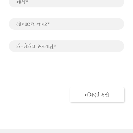
હું સંમત છું કે મારો સબમિટ કરેલો ડેટા સંગ્રહિત કરવામાં
આવી રહ્યો છે.
નોંધણી કરો